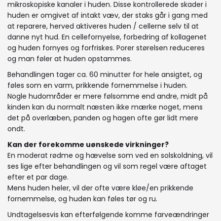
mikroskopiske kanaler i huden. Disse kontrollerede skader i
huden er omgivet af intakt væv, der staks går i gang med
at reparere, herved aktiveres huden / cellerne selv til at
danne nyt hud. En cellefornyelse, forbedring af kollagenet
og huden fornyes og forfriskes. Porer størelsen reduceres
og man føler at huden opstammes.
Behandlingen tager ca. 60 minutter for hele ansigtet, og
føles som en varm, prikkende fornemmelse i huden.
Nogle hudområder er mere følsomme end andre, midt på
kinden kan du normalt næsten ikke mærke noget, mens
det på overlæben, panden og hagen ofte gør lidt mere
ondt.
Kan der forekomme uønskede virkninger?
En moderat rødme og hævelse som ved en solskoldning, vil
ses lige efter behandlingen og vil som regel være aftaget
efter et par dage.
Mens huden heler, vil der ofte være kløe/en prikkende
fornemmelse, og huden kan føles tør og ru.
Undtagelsesvis kan efterfølgende komme farveændringer