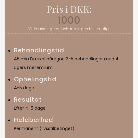
Pris i DKK:
1000
Vi tilpasser gerne behandlingen hvis muligt
Behandlingstid
45 min Du skal påregne 3-5 behandlinger med 4
ugers mellemrum.
Ophelingstid
4-5 dage
Resultat
Efter 4-5 dage
Holdbarhed
Permanent (livsstilbetinget)