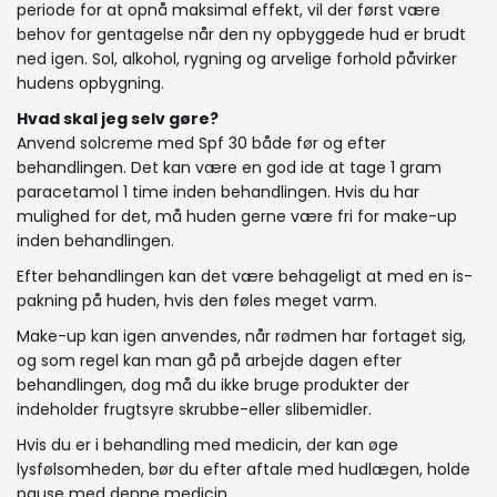
periode for at opnå maksimal effekt, vil der først være
behov for gentagelse når den ny opbyggede hud er brudt
ned igen. Sol, alkohol, rygning og arvelige forhold påvirker
hudens opbygning.
Hvad skal jeg selv gøre?
Anvend solcreme med Spf 30 både før og efter
behandlingen. Det kan være en god ide at tage 1 gram
paracetamol 1 time inden behandlingen. Hvis du har
mulighed for det, må huden gerne være fri for make-up
inden behandlingen.
Efter behandlingen kan det være behageligt at med en is-
pakning på huden, hvis den føles meget varm.
Make-up kan igen anvendes, når rødmen har fortaget sig,
og som regel kan man gå på arbejde dagen efter
behandlingen, dog må du ikke bruge produkter der
indeholder frugtsyre skrubbe-eller slibemidler.
Hvis du er i behandling med medicin, der kan øge
lysfølsomheden, bør du efter aftale med hudlægen, holde
pause med denne medicin.