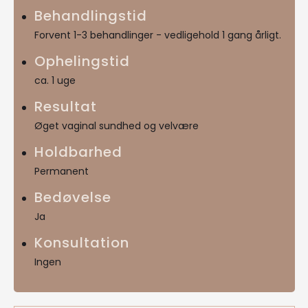
Behandlingstid
Forvent 1-3 behandlinger - vedligehold 1 gang årligt.
Ophelingstid
ca. 1 uge
Resultat
Øget vaginal sundhed og velvære
Holdbarhed
Permanent
Bedøvelse
Ja
Konsultation
Ingen