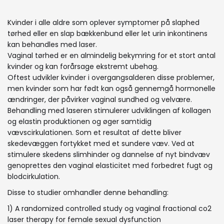
Kvinder i alle aldre som oplever symptomer på slaphed
tørhed eller en slap bækkenbund eller let urin inkontinens
kan behandles med laser.
Vaginal tørhed er en almindelig bekymring for et stort antal
kvinder og kan forårsage ekstremt ubehag.
Oftest udvikler kvinder i overgangsalderen disse problemer,
men kvinder som har født kan også gennemgå hormonelle
ændringer, der påvirker vaginal sundhed og velvære.
Behandling med laseren stimulerer udviklingen af kollagen
og elastin produktionen og øger samtidig
vævscirkulationen. Som et resultat af dette bliver
skedevæggen fortykket med et sundere væv. Ved at
stimulere skedens slimhinder og dannelse af nyt bindvæv
genoprettes den vaginal elasticitet med forbedret fugt og
blodcirkulation.
Disse to studier omhandler denne behandling:
1) A randomized controlled study og vaginal fractional co2
laser therapy for female sexual dysfunction